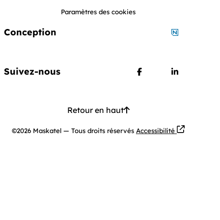
Paramètres des cookies
Conception
Conception 
Suivez-nous
Suivez nous sur Face
Suivez nous
Retour en haut
Ouvre dans u
©2026 Maskatel
—
Tous droits réservés
Accessibilité