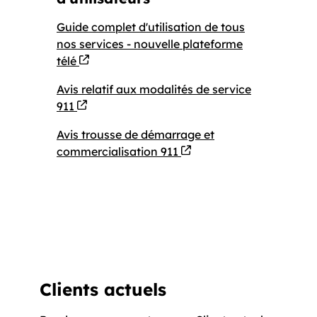
Guide complet d'utilisation de tous
nos services - nouvelle plateforme
Fichier PDF
3617526 octets
télé
Avis relatif aux modalités de service
Fichier PDF
273021 octets
911
Avis trousse de démarrage et
Fichier PDF
268641 octets
commercialisation 911
Clients actuels