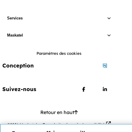
Services
Maskatel
Paramètres des cookies
Conception
Conception 
Suivez-nous
Suivez nous sur Face
Suivez nous
Retour en haut
Ouvre dans u
©2026 Maskatel
—
Tous droits réservés
Accessibilité