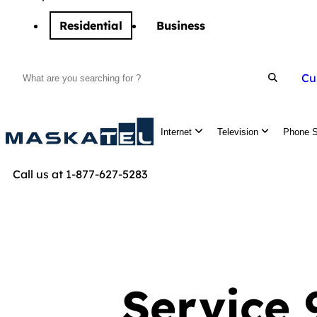
Residential
Business
Cu
Search
Internet
Television
Phone S
Call us at 1-877-627-5283
Service 