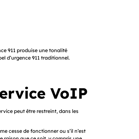
e 9­1­1 produise une tonalité
 d’urgence 9­1­1 traditionnel.
service VoIP
rvice peut être restreint, dans les
ème cesse de fonctionner ou s’il n’est
 raison que ce soit, y compris une