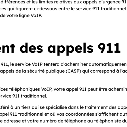
différences et les limites relatives aux appels d’urgence 9­1­
 qui figurent ci-dessous entre le service 9­1­1 traditionnel e
de votre ligne VoIP.
 des appels 9­1­1
­1­1, le service VoIP tentera d’acheminer automatiquement v
d’appels de la sécurité publique (CASP) qui correspond à l’a
ices téléphoniques VoIP, votre appel 9­1­1 peut être achemin
ice 9­1­1 traditionnel.
féré à un tiers qui se spécialise dans le traitement des app
ppel 9­1­1 traditionnel et où vos coordonnées s’affichent
re adresse et votre numéro de téléphone au téléphoniste du