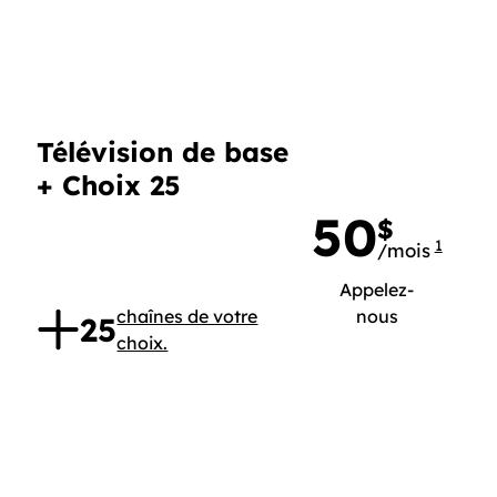
Télévision de base
+ Choix 25
50
$
1
/mois
50 dol
,
Appelez-
nous
chaînes de votre
25
choix.