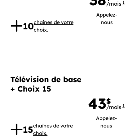
38
1
/mois
38 dol
,
Appelez-
nous
chaînes de votre
10
choix.
Télévision de base
+ Choix 15
43
$
1
/mois
43 dol
,
Appelez-
nous
chaînes de votre
15
choix.