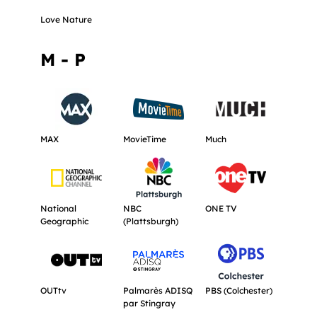
Love Nature
M - P
Obtenir plus d'informations à propos de MAX.
Obtenir plus d'informations à propos 
Obtenir plus d'inf
MAX
MovieTime
Much
Obtenir plus d'informations à propos de National Geographi
Obtenir plus d'informations à propos d
Obtenir plus d'inf
National
NBC
ONE TV
Geographic
(Plattsburgh)
Obtenir plus d'informations à propos de OUTtv.
Obtenir plus d'informations à propos 
Obtenir plus d'inf
OUTtv
Palmarès ADISQ
PBS (Colchester)
par Stingray