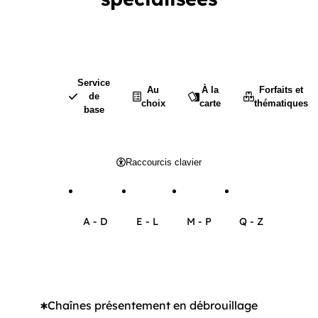
Service
Au
À la
Forfaits et
de
choix
carte
thématiques
base
Raccourcis clavier
A - D
E - L
M - P
Q - Z
Consulter les chaînes dont le nom est entre A 
Consulter les chaînes dont le nom es
Consulter les chaînes don
Consulter les 
Chaînes présentement en débrouillage