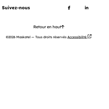
Suivez-nous
Suivez nous sur Face
Suivez nous
Retour en haut
Ouvre dans u
©2026 Maskatel
—
Tous droits réservés
Accessibilité